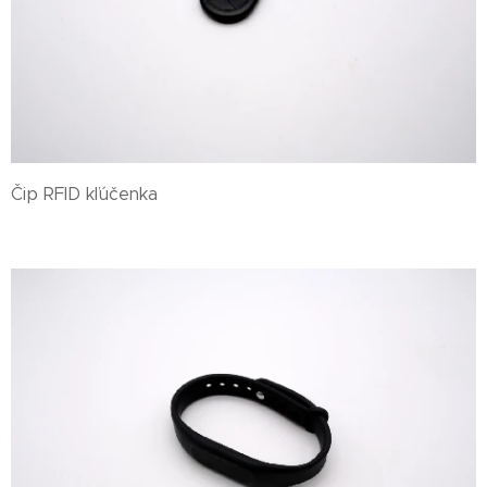
Čip RFID kľúčenka