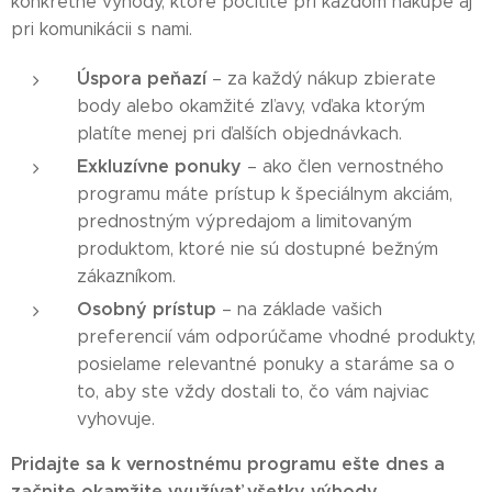
konkrétne výhody, ktoré pocítite pri každom nákupe aj
pri komunikácii s nami.
Úspora peňazí
– za každý nákup zbierate
body alebo okamžité zľavy, vďaka ktorým
platíte menej pri ďalších objednávkach.
Exkluzívne ponuky
– ako člen vernostného
programu máte prístup k špeciálnym akciám,
prednostným výpredajom a limitovaným
produktom, ktoré nie sú dostupné bežným
zákazníkom.
Osobný prístup
– na základe vašich
preferencií vám odporúčame vhodné produkty,
posielame relevantné ponuky a staráme sa o
to, aby ste vždy dostali to, čo vám najviac
vyhovuje.
Pridajte sa k vernostnému programu ešte dnes a
začnite okamžite využívať všetky výhody.