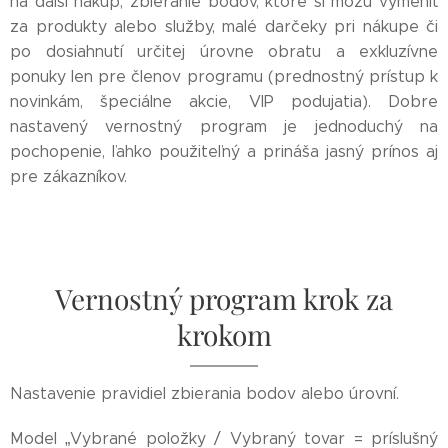
na ďalší nákup, zbieranie bodov, ktoré si môžu vymeniť
za produkty alebo služby, malé darčeky pri nákupe či
po dosiahnutí určitej úrovne obratu a exkluzívne
ponuky len pre členov programu (prednostný prístup k
novinkám, špeciálne akcie, VIP podujatia). Dobre
nastavený vernostný program je jednoduchý na
pochopenie, ľahko použiteľný a prináša jasný prínos aj
pre zákazníkov.
Vernostný program krok za
krokom
Nastavenie pravidiel zbierania bodov alebo úrovní.
Model „Vybrané položky / Vybraný tovar = príslušný