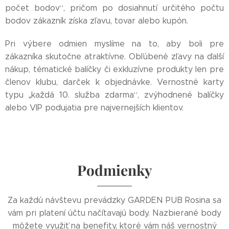
počet bodov“, pričom po dosiahnutí určitého počtu
bodov zákazník získa zľavu, tovar alebo kupón.
Pri výbere odmien myslíme na to, aby boli pre
zákazníka skutočne atraktívne. Obľúbené zľavy na ďalší
nákup, tématické balíčky či exkluzívne produkty len pre
členov klubu, darček k objednávke. Vernostné karty
typu „každá 10. služba zdarma“, zvýhodnené balíčky
alebo VIP podujatia pre najvernejších klientov.
Podmienky
Za každú návštevu prevádzky GARDEN PUB Rosina sa
vám pri platení účtu načítavajú body. Nazbierané body
môžete využiť na benefity, ktoré vám náš vernostný