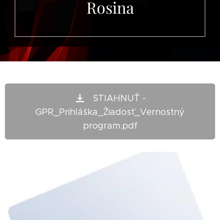
Rosina
STIAHNUŤ -
GPR_Prihláška_Žiadosť_Vernostný
program.pdf