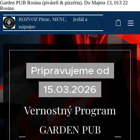
Garden PUB Rosina (piváreň & pizzéria), Do Majera 13, 013 22
Rosina
ROZVOZ Pizze, MENU, Jedál a
nápojov
Pripravujeme od
15.03.2026
Vernostný Program
GARDEN PUB