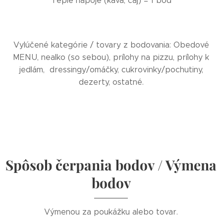
Teplé nápoje (káva, čaj) = 1 bod
Vylúčené kategórie / tovary z bodovania: Obedové
MENU, nealko (so sebou), prílohy na pizzu, prílohy k
jedlám, dressingy/omáčky, cukrovinky/pochutiny,
dezerty, ostatné.
Spôsob čerpania bodov / Výmena
bodov
Výmenou za poukážku alebo tovar.