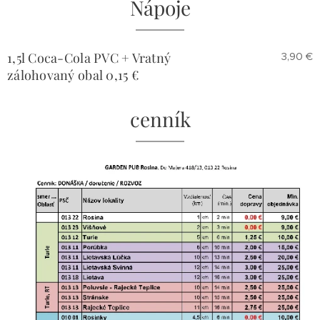
Nápoje
1,5l Coca-Cola PVC + Vratný
3,90 €
zálohovaný obal 0,15 €
cenník