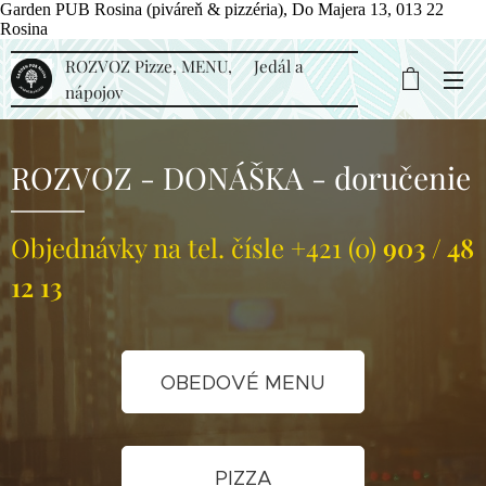
Garden PUB Rosina (piváreň & pizzéria), Do Majera 13, 013 22
Rosina
ROZVOZ Pizze, MENU, Jedál a
nápojov
ROZVOZ - DONÁŠKA - doručenie
Objednávky na tel. čísle +421 (0)
903 / 48
12 13
OBEDOVÉ MENU
PIZZA