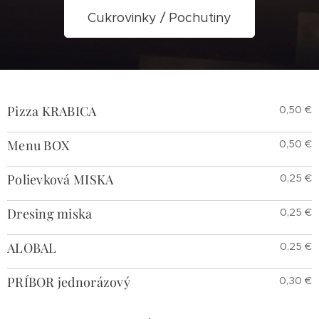
Cukrovinky / Pochutiny
Pizza KRABICA
0,50 €
Menu BOX
0,50 €
Polievková MISKA
0,25 €
Dresing miska
0,25 €
ALOBAL
0,25 €
PRÍBOR jednorázový
0,30 €