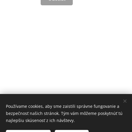
Používame cookies, aby sme zaistili správne fungovanie a
bezpečnosť našich stránok. Tým vám môžeme poskytnúť tú
najlepšiu skúsenosť z ich návštevy.
Vytvorené službou
Webnode
Cookies