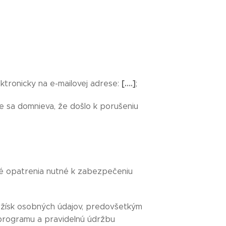
[….]
ktronicky na e-mailovej adrese:
;
 sa domnieva, že došlo k porušeniu
né opatrenia nutné k zabezpečeniu
ožísk osobných údajov, predovšetkým
 programu a pravidelnú údržbu