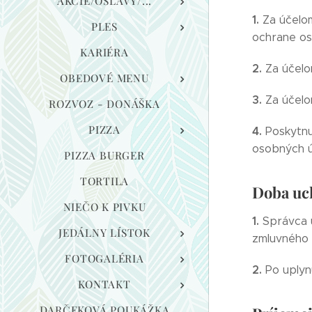
AKCIE/OSLAVY/...
1.
Za účelo
PLES
ochrane os
KARIÉRA
2.
Za účelo
OBEDOVÉ MENU
3.
Za účelo
ROZVOZ - DONÁŠKA
PIZZA
4.
Poskytnu
osobných ú
PIZZA BURGER
TORTILA
Doba uc
NIEČO K PIVKU
1.
Správca u
JEDÁLNY LÍSTOK
zmluvného 
FOTOGALÉRIA
2.
Po uplyn
KONTAKT
DARČEKOVÁ POUKÁŽKA