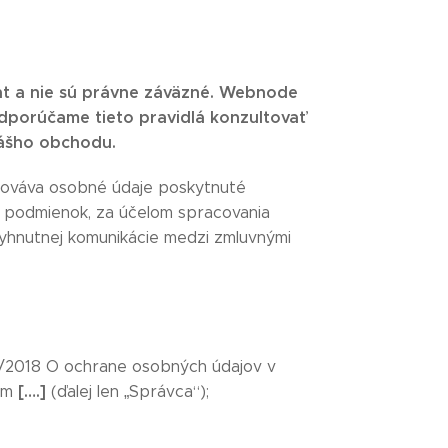
nt a nie sú právne záväzné. Webnode
porúčame tieto pravidlá konzultovať
vášho obchodu.
ováva osobné údaje poskytnuté
 podmienok, za účelom spracovania
evyhnutnej komunikácie medzi zmluvnými
8/2018 O ochrane osobných údajov v
[….]
lom
(ďalej len „Správca“);