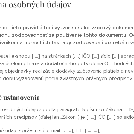
a osobných údajov
ie: Tieto pravidlá boli vytvorené ako vzorový dokume
iadnu zodpovednosť za používanie tohto dokumentu. Od
ávnikom a upraviť ich tak, aby zodpovedali potrebám 
[….]
[….]
[…]
[…]
vateľ e-shopu
na stránkach
IČO
sídlo
sprac
za účelom plnenia a dodatočného potvrdenia Obchodných
ej objednávky, realizácie dodávky, zúčtovania platieb a n
o dobu vyžadovanú podľa zvláštnych právnych predpisov.
é ustanovenia
osobných údajov podľa paragrafu 5 písm. o) Zákona č. 1
[…..]
[….]
rších predpisov (ďalej len „Zákon“) je
IČO
so síd
[……]
[………]
é údaje správcu sú: e-mail:
, tel.:
;