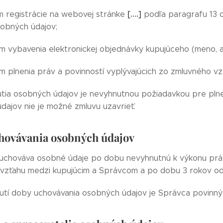
[….]
m registrácie na webovej stránke
podľa paragrafu 13 od
obných údajov;
m vybavenia elektronickej objednávky kupujúceho (meno, adr
m plnenia práv a povinností vyplývajúcich zo zmluvného v
tia osobných údajov je nevyhnutnou požiadavkou pre plne
dajov nie je možné zmluvu uzavrieť.
hovávania osobných údajov
chováva osobné údaje po dobu nevyhnutnú k výkonu práv 
vzťahu medzi kupujúcim a Správcom a po dobu 3 rokov od
utí doby uchovávania osobných údajov je Správca povinný