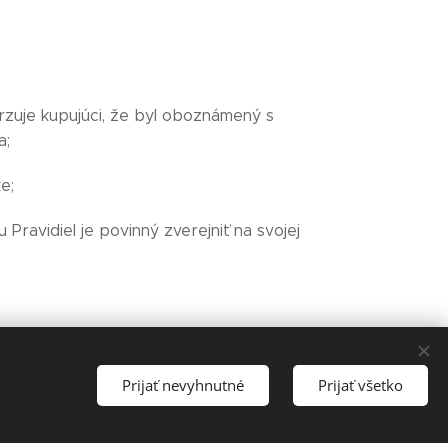
zuje kupujúci, že byl oboznámený s
a;
e;
Pravidiel je povinný zverejniť na svojej
Prijať nevyhnutné
Prijať všetko