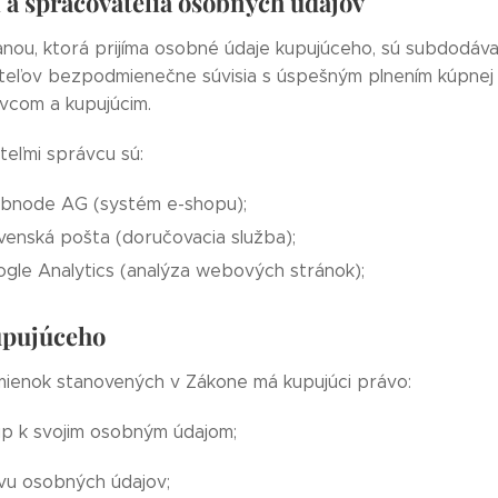
 a spracovatelia osobných údajov
anou, ktorá prijíma osobné údaje kupujúceho, sú subdodáva
eľov bezpodmienečne súvisia s úspešným plnením kúpnej z
vcom a kupujúcim.
eľmi správcu sú:
bnode AG (systém e-shopu);
venská pošta (doručovacia služba);
gle Analytics (analýza webových stránok);
upujúceho
ienok stanovených v Zákone má kupujúci právo:
p k svojim osobným údajom;
u osobných údajov;