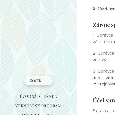
3.
Osobnými
Zdroje 
1.
Správca 
základe pl
2.
Správca 
zmluvy;
3.
Správca 
medzi zmlu
KOŠÍK
zverejňova
ÚVODNÁ STRÁNKA
Účel spr
VERNOSTNÝ PROGRAM
Správca sp