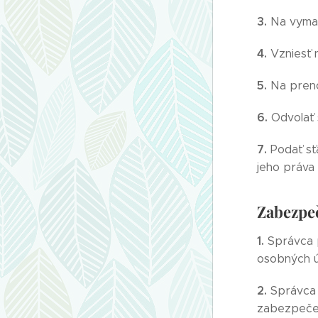
3.
Na vyma
4.
Vzniesť 
5.
Na preno
6.
Odvolať 
7.
Podať sť
jeho práva
Zabezpe
1.
Správca p
osobných ú
2.
Správca 
zabezpečen