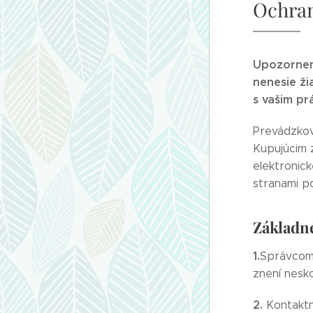
Ochran
Upozornen
nenesie ž
s vašim pr
Prevádzko
Kupujúcim 
elektronick
stranami p
Základn
1.
Správcom 
znení nesko
2.
Kontaktn