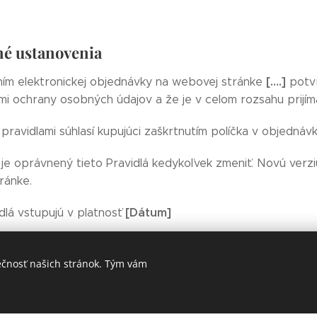
né ustanovenia
[….]
ním elektronickej objednávky na webovej stránke
potvr
i ochrany osobných údajov a že je v celom rozsahu prijím
pravidlami súhlasí kupujúci zaškrtnutím políčka v objednávk
e oprávnený tieto Pravidlá kedykoľvek zmeniť. Novú verziu 
ránke.
[Dátum]
dlá vstupujú v platnosť
ečnosť našich stránok. Tým vám