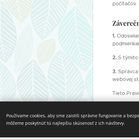
počítačov.
Závereč
1.
Odosiela
podmienkam
2.
S týmito 
3.
Správca j
webovej st
Tieto Pravi
Jazyky
Slovenčina
English
Používame cookies, aby sme zaistili správne fungovanie a bezp
Vytvorené službou
Webnode
môžeme poskytnúť tú najlepšiu skúsenosť z ich návštevy.
Cookies