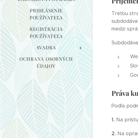
Príjemci
PRIHLÁSENIE
Treťou str
POUŽÍVATEĽA
subdodávat
REGISTRÁCIA
medzi sprá
POUŽÍVATEĽA
Subdodávat
SVADBA
We
OCHRANA OSOBNÝCH
ÚDAJOV
Slo
Goo
Práva k
Podľa podm
1.
Na prístu
2.
Na oprav