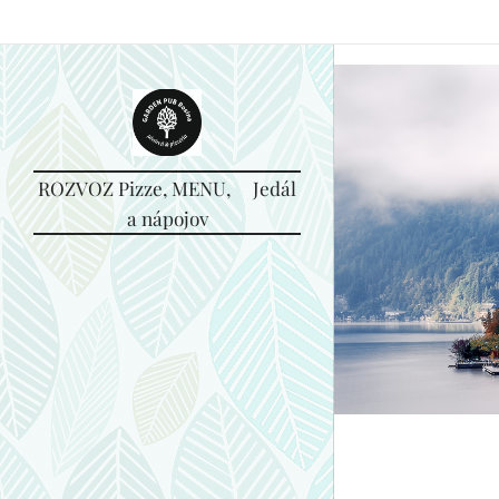
Garden PUB Rosina (piváreň & pizzéria), Do Majera 13, 013 22 Rosi
ROZVOZ Pizze, MENU, Jedál
a nápojov