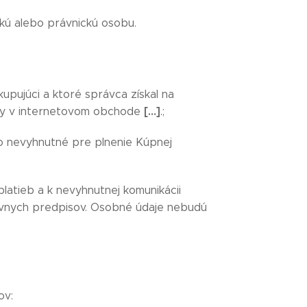
ckú alebo právnickú osobu.
pujúci a ktoré správca získal na
[…]
vky v internetovom obchode
.;
o nevyhnutné pre plnenie Kúpnej
atieb a k nevyhnutnej komunikácii
ávnych predpisov. Osobné údaje nebudú
ov: