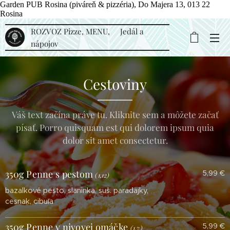
Garden PUB Rosina (piváreň & pizzéria), Do Majera 13, 013 22
Rosina
ROZVOZ Pizze, MENU, Jedál a
nápojov
Cestoviny
Váš text začína práve tu. Kliknite sem a môžete začať
písať. Porro quisquam est qui dolorem ipsum quia
dolor sit amet consectetur.
350g Penne s pestom
5,99 €
(1,12)
bazalkové pesto, slaninka, suš. paradajky,
cesnak, cibuľa
350g Penne v nivovej omáčke
5,99 €
(1,7)