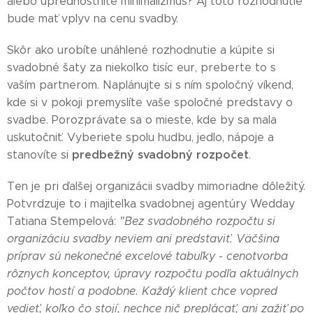
alebo uprednostníte minimalizmus? Aj toto rozhodnutie
bude mať vplyv na cenu svadby.
Skôr ako urobíte unáhlené rozhodnutie a kúpite si
svadobné šaty za niekoľko tisíc eur, preberte to s
vaším partnerom. Naplánujte si s ním spoločný víkend,
kde si v pokoji premyslíte vaše spoločné predstavy o
svadbe. Porozprávate sa o mieste, kde by sa mala
uskutočniť. Vyberiete spolu hudbu, jedlo, nápoje a
predbežný svadobný rozpočet
stanovíte si
.
Ten je pri ďalšej organizácii svadby mimoriadne dôležitý.
Potvrdzuje to i majiteľka svadobnej agentúry Wedday
Tatiana Stempelová:
"Bez svadobného rozpočtu si
organizáciu svadby neviem ani predstaviť. Väčšina
príprav sú nekonečné excelové tabuľky - cenotvorba
rôznych konceptov, úpravy rozpočtu podľa aktuálnych
počtov hostí a podobne. Každý klient chce vopred
vedieť, koľko čo stojí, nechce nič preplácať, ani zažiť po