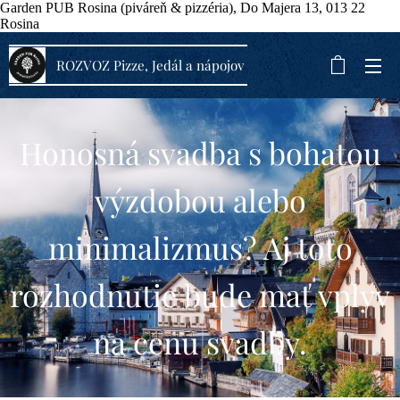
Garden PUB Rosina (piváreň & pizzéria), Do Majera 13, 013 22
Rosina
ROZVOZ Pizze, Jedál a nápojov
Honosná svadba s bohatou
výzdobou alebo
minimalizmus? Aj toto
rozhodnutie bude mať vplyv
na cenu svadby.