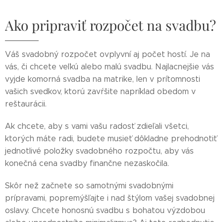
Ako pripraviť rozpočet na svadbu?
Váš svadobný rozpočet ovplyvní aj počet hostí. Je na
vás, či chcete veľkú alebo malú svadbu. Najlacnejšie vás
vyjde komorná svadba na matrike, len v prítomnosti
vašich svedkov, ktorú zavŕšite napríklad obedom v
reštaurácii.
Ak chcete, aby s vami vašu radosť zdieľali všetci,
ktorých máte radi, budete musieť dôkladne prehodnotiť
jednotlivé položky svadobného rozpočtu, aby vás
konečná cena svadby finančne nezaskočila.
Skôr než začnete so samotnými svadobnými
prípravami, popremýšľajte i nad štýlom vašej svadobnej
oslavy. Chcete honosnú svadbu s bohatou výzdobou