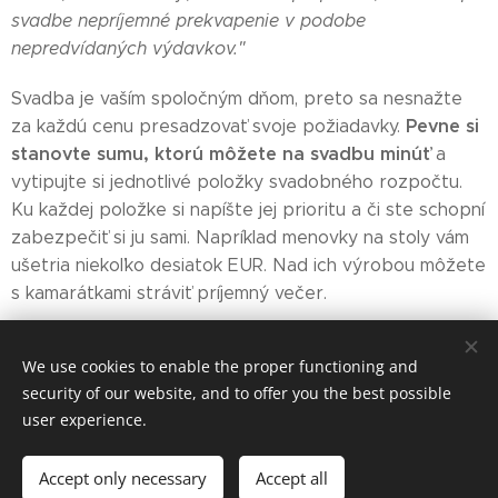
svadbe nepríjemné prekvapenie v podobe
nepredvídaných výdavkov."
Svadba je vaším spoločným dňom, preto sa nesnažte
Pevne si
za každú cenu presadzovať svoje požiadavky.
stanovte sumu, ktorú môžete na svadbu minúť
a
vytipujte si jednotlivé položky svadobného rozpočtu.
Ku každej položke si napíšte jej prioritu a či ste schopní
zabezpečiť si ju sami. Napríklad menovky na stoly vám
ušetria niekoľko desiatok EUR. Nad ich výrobou môžete
s kamarátkami stráviť príjemný večer.
We use cookies to enable the proper functioning and
security of our website, and to offer you the best possible
user experience.
Vytvorené službou
Webnode
Cookies
Accept only necessary
Accept all