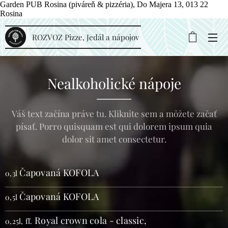
Garden PUB Rosina (piváreň & pizzéria), Do Majera 13, 013 22
Rosina
ROZVOZ Pizze, Jedál a nápojov
Nealkoholické nápoje
Váš text začína práve tu. Kliknite sem a môžete začať
písať. Porro quisquam est qui dolorem ipsum quia
dolor sit amet consectetur.
Čapovaná KOFOLA
0,3l
Čapovaná KOFOLA
0,5l
Royal crown cola - classic,
0,25l, fľ.