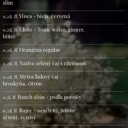
slim
Vinea - biela, červená
0,25l, fľ.
Chito - Tonic water, ginger,
0,25l, fľ.
bitter
Orangina regular
0,25l, fľ.
Nativa zelený čaj s citrónom
0,25l, fľ.
Mytea ľadový čaj -
0,25l, fľ.
broskyňa, citrón
Rauch džús - podľa ponuky
0,2l, fľ.
Rajec - nesýtený, jemne
0,33l, fľ.
sýtený, sýtený