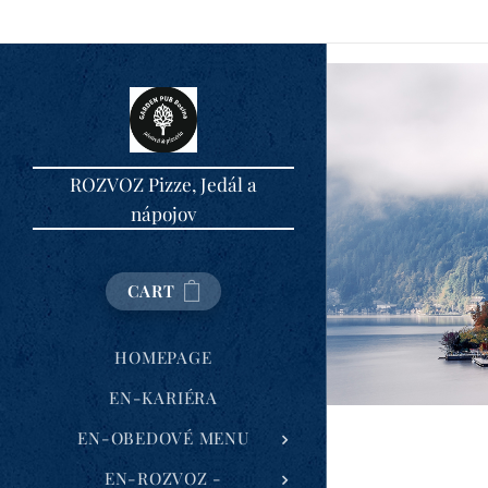
Garden PUB Rosina (piváreň & pizzéria), Do Majera 13, 013 22 Rosi
ROZVOZ Pizze, Jedál a
nápojov
CART
HOMEPAGE
EN-KARIÉRA
EN-OBEDOVÉ MENU
EN-ROZVOZ -