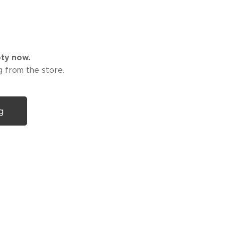
pty now.
g from the store.
g