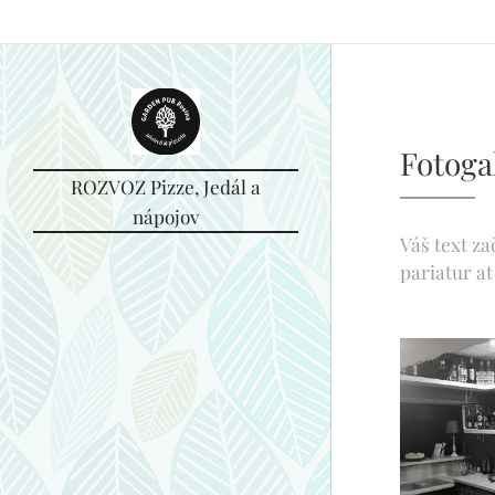
Garden PUB Rosina (piváreň & pizzéria), Do Majera 13, 013 22 Rosi
Fotoga
ROZVOZ Pizze, Jedál a
nápojov
Váš text za
pariatur at