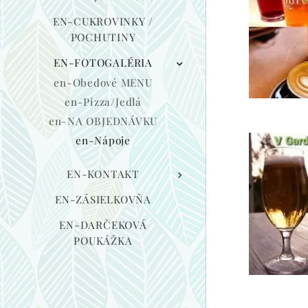
EN-CUKROVINKY /
POCHUTINY
EN-FOTOGALÉRIA
en-Obedové MENU
en-Pizza/Jedlá
en-NA OBJEDNÁVKU
en-Nápoje
EN-KONTAKT
EN-ZÁSIELKOVŇA
EN-DARČEKOVÁ
POUKÁŽKA