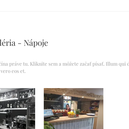
na
léria - Nápoje
čína práve tu. Kliknite sem a môžete začať písať. Illum qu
 vero eos et.