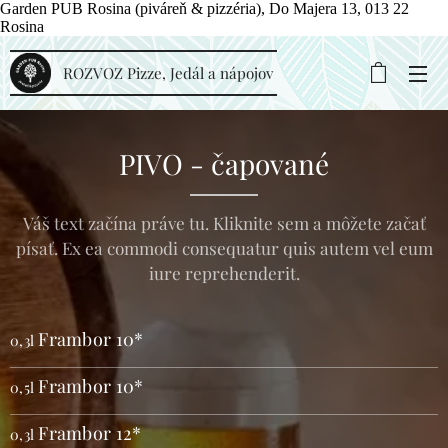
Garden PUB Rosina (piváreň & pizzéria), Do Majera 13, 013 22
Rosina
ROZVOZ Pizze, Jedál a nápojov
PIVO - čapované
Váš text začína práve tu. Kliknite sem a môžete začať
písať. Ex ea commodi consequatur quis autem vel eum
iure reprehenderit.
Frambor 10*
0,3l
Frambor 10*
0,5l
Frambor 12*
0,3l