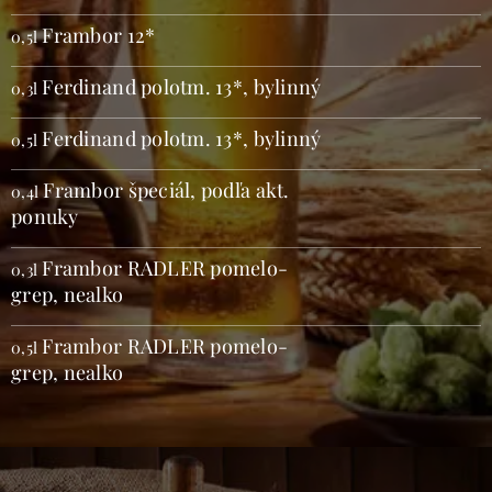
Frambor 12*
0,5l
Ferdinand polotm. 13*, bylinný
0,3l
Ferdinand polotm. 13*, bylinný
0,5l
Frambor špeciál, podľa akt.
0,4l
ponuky
Frambor RADLER pomelo-
0,3l
grep, nealko
Frambor RADLER pomelo-
0,5l
grep, nealko