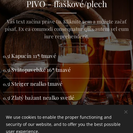
PIVO - fľaškové/plech
Váš text začína práve tu. Kliknite sem a môžete začať
písať. Ex ea commodi consequatur quis autem vel eum
iure reprehenderit.
Kapucín 11* tmavé
0,5l
Svätopavelské 16* tmavé
0,5l
Steiger nealko tmavé
0,5l
Zlatý bažant nealko svetlé
0,5l
We use cookies to enable the proper functioning and
security of our website, and to offer you the best possible
user experience.