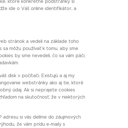
ánke, ktoré konkrétne podstránky si
e ide o Váš online identifikátor, a
web stránok a vedeli na základe toho
s sa môžu používať k tomu, aby sme
 cookies by sme nevedeli, čo sa vám páči,
iadavkám.
š disk v počítači. Existujú a aj my
ungovanie webstránky ako aj tie, ktoré
obný údaj. Ak si neprajete cookies
zhľadom na skutočnosť, že v niektorých
IP adresu si vás delíme do záujmových
 výhodu, že vám prídu e-maily s