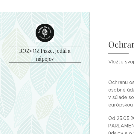
Garden PUB Rosina (piváreň & pizzéria), Do Majera 13, 013 22 Rosi
Ochran
ROZVOZ Pizze, Jedál a
nápojov
Vložte svoj
Ochranu os
osobné úda
v súlade so
európskou l
Od 25.05.2
PARLAMENTU
údajov a o