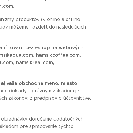
n.com.
izmy produktov (v online a offline
jov môžeme rozdeliť do nasledujúcich
aní tovaru cez eshop na webových
amsikaqua.com, hamsikcoffee.com,
.com, hamsikreal.com,
ľ aj vaše obchodné meno, miesto
iace doklady - právnym základom je
ých zákonov; z predpisov o účtovníctve,
e objednávky, doručenie dodatočných
základom pre spracovanie týchto