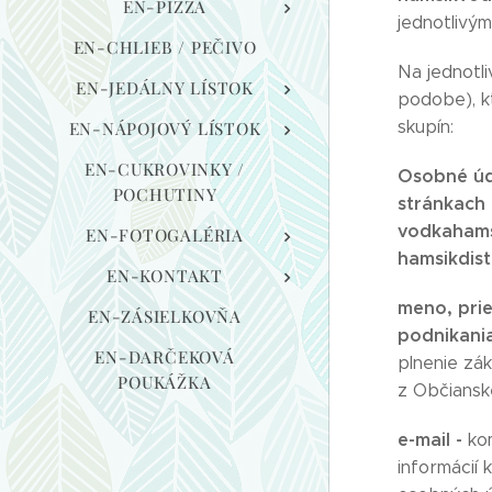
EN-PIZZA
jednotlivý
EN-CHLIEB / PEČIVO
Na jednotl
EN-JEDÁLNY LÍSTOK
podobe), k
skupín:
EN-NÁPOJOVÝ LÍSTOK
EN-CUKROVINKY /
Osobné úd
POCHUTINY
stránkach
vodkahams
EN-FOTOGALÉRIA
hamsikdist
EN-KONTAKT
meno, prie
EN-ZÁSIELKOVŇA
podnikania
EN-DARČEKOVÁ
plnenie zá
POUKÁŽKA
z Občiansk
e-mail -
ko
informácií