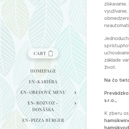
získavanie,
využívanie
obmedzenie
neautomati
Jednoducho
sprístupňov
uchovávanie
CART
základe va
život.
HOMEPAGE
Na čo tiet
EN-KARIÉRA
EN-OBEDOVÉ MENU
Prevádzko
s.r.o.,
.
EN-ROZVOZ -
DONÁŠKA
K zberu os
EN-PIZZA BURGER
hamsikwin
hamsikvod