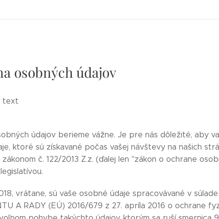
na
a osobných údajov
 text
obných údajov berieme vážne. Je pre nás dôležité, aby va
je, ktoré sú získavané počas vašej návštevy na našich str
 zákonom č. 122/2013 Z.z. (ďalej len "zákon o ochrane osob
egislatívou.
018, vrátane, sú vaše osobné údaje spracovávané v sú
 A RADY (EÚ) 2016/679 z 27. apríla 2016 o ochrane fyz
 voľnom pohybe takýchto údajov, ktorým sa ruší smernica