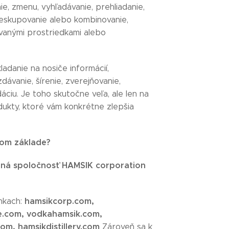
e, zmenu, vyhľadávanie, prehliadanie,
reskupovanie alebo kombinovanie,
vanými prostriedkami alebo
danie na nosiče informácií,
ávanie, šírenie, zverejňovanie,
áciu. Je toho skutočne veľa, ale len na
ukty, ktoré vám konkrétne zlepšia
nom základe?
ná spoločnosť HAMSIK corporation
hamsikcorp.com,
nkach:
e.com, vodkahamsik.com,
om, hamsikdistillery.com
Zároveň sa k