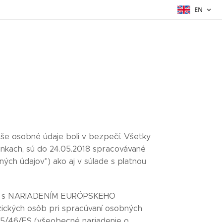
EN
še osobné údaje boli v bezpečí. Všetky
ánkach, sú do 24.05.2018 spracovávané
ných údajov") ako aj v súlade s platnou
lade s NARIADENÍM EURÓPSKEHO
ických osôb pri spracúvaní osobných
 95/46/ES (všeobecné nariadenie o