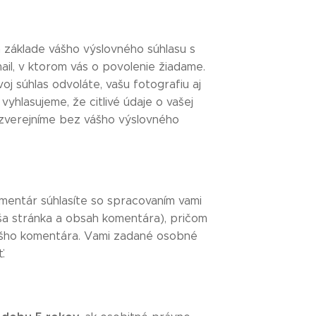
 základe vášho výslovného súhlasu s
il, v ktorom vás o povolenie žiadame.
oj súhlas odvoláte, vašu fotografiu aj
yhlasujeme, že citlivé údaje o vašej
 nezverejníme bez vášho výslovného
omentár súhlasíte so spracovaním vami
ša stránka a obsah komentára), pričom
Vášho komentára. Vami zadané osobné
.