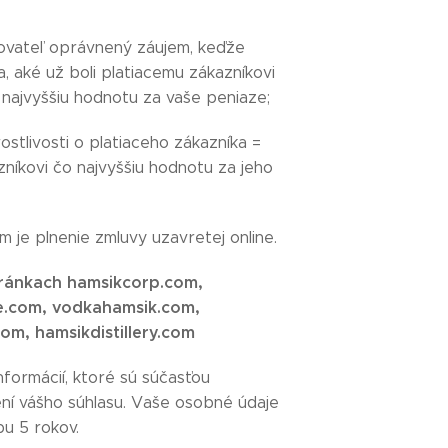
ovateľ oprávnený záujem, keďže
 aké už boli platiacemu zákazníkovi
najvyššiu hodnotu za vaše peniaze;
stlivosti o platiaceho zákazníka =
íkovi čo najvyššiu hodnotu za jeho
je plnenie zmluvy uzavretej online.
tránkach hamsikcorp.com,
e.com, vodkahamsik.com,
m, hamsikdistillery.com
formácií, ktoré sú súčasťou
elení vášho súhlasu. Vaše osobné údaje
u 5 rokov.