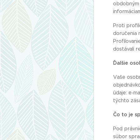
obdobným o
informáciam
Proti prof
doručenia 
Profilovan
dostávali r
Ďalšie os
Vaše osobn
objednávko
údaje: e-m
týchto zás
Čo to je 
Pod právni
súbor spra