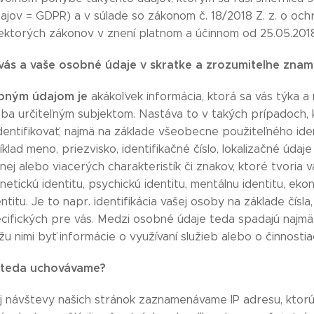
ajov = GDPR) a v súlade so zákonom č. 18/2018 Z. z. o oc
iektorých zákonov v znení platnom a účinnom od 25.05.201
vás a vaše osobné údaje v skratke a zrozumiteľne zna
bným údajom je
akákoľvek informácia, ktorá sa vás týka a
oba určiteľným subjektom. Nastáva to v takých prípadoch
entifikovať, najmä na základe všeobecne použiteľného ident
íklad meno, priezvisko, identifikačné číslo, lokalizačné údaje
nej alebo viacerých charakteristík či znakov, ktoré tvoria va
enetickú identitu, psychickú identitu, mentálnu identitu, eko
entitu. Je to napr. identifikácia vašej osoby na základe čísl
cifických pre vás. Medzi osobné údaje teda spadajú najmä 
u nimi byť informácie o využívaní služieb alebo o činnosti
 teda uchovávame?
j návštevy našich stránok zaznamenávame IP adresu, ktorú v