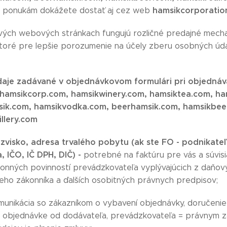
hamsikcorporatio
m ponukám dokážete dostať aj cez web
ivých webových stránkach fungujú rozličné predajné mechan
toré pre lepšie porozumenie na účely zberu osobných úda
aje zadávané v objednávkovom formulári pri objednáv
 hamsikcorp.com, hamsikwinery.com, hamsiktea.com, h
ik.com, hamsikvodka.com, beerhamsik.com, hamsikbeer
illery.com
zvisko, adresa trvalého pobytu (ak ste FO - podnikate
, IČO, IČ DPH, DIČ) -
potrebné na faktúru pre vás a súvis
konných povinností prevádzkovateľa vyplývajúcich z daňov
eho zákonníka a ďalších osobitných právnych predpisov;
munikácia so zákazníkom o vybavení objednávky, doručeni
 k objednávke od dodávateľa, prevádzkovateľa = právnym 