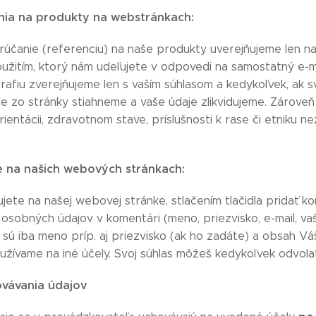
ia na produkty na webstránkach:
účanie (referenciu) na naše produkty uverejňujeme len na
užitím, ktorý nám udeľujete v odpovedi na samostatný e-ma
afiu zverejňujeme len s vaším súhlasom a kedykoľvek, ak sv
 zo stránky stiahneme a vaše údaje zlikvidujeme. Zároveň v
rientácii, zdravotnom stave, príslušnosti k rase či etniku
 na našich webových stránkach:
ete na našej webovej stránke, stlačením tlačidla pridať k
osobných údajov v komentári (meno, priezvisko, e-mail, va
 sú iba meno príp. aj priezvisko (ak ho zadáte) a obsah 
užívame na iné účely. Svoj súhlas môžeš kedykoľvek odvolať
vávania údajov