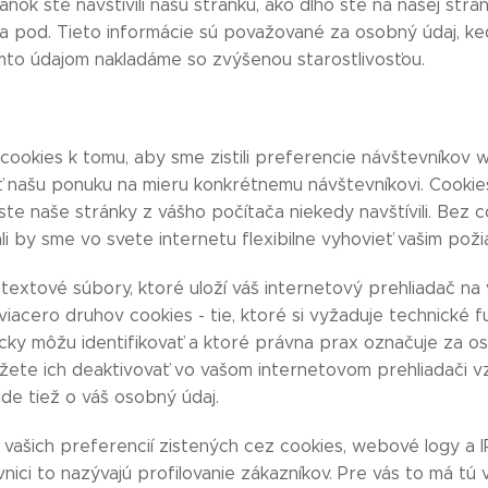
ánok ste navštívili našu stránku, ako dlho ste na našej str
 pod. Tieto informácie sú považované za osobný údaj, keďž
mto údajom nakladáme so zvýšenou starostlivosťou.
cookies k tomu, aby sme zistili preferencie návštevníkov 
ť našu ponuku na mieru konkrétnemu návštevníkovi. Cookie
 už ste naše stránky z vášho počítača niekedy navštívili. Bez
i by sme vo svete internetu flexibilne vyhovieť vašim pož
textové súbory, ktoré uloží váš internetový prehliadač na vá
iacero druhov cookies - tie, ktoré si vyžaduje technické f
cky môžu identifikovať a ktoré právna prax označuje za os
ôžete ich deaktivovať vo vašom internetovom prehliadači v
de tiež o váš osobný údaj.
 vašich preferencií zistených cez cookies, webové logy a 
vnici to nazývajú profilovanie zákazníkov. Pre vás to má tú