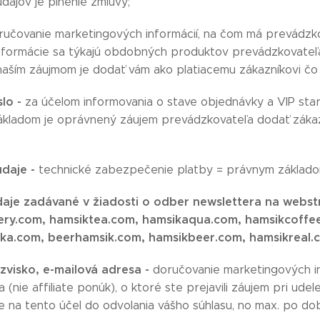
dajov je plnenie zmluvy;
ručovanie marketingových informácií, na čom má prevádzk
informácie sa týkajú obdobných produktov prevádzkovateľa,
naším záujmom je dodať vám ako platiacemu zákazníkovi čo 
slo -
za účelom informovania o stave objednávky a VIP staro
kladom je oprávnený záujem prevádzkovateľa dodať zákazn
údaje -
technické zabezpečenie platby = právnym základom 
aje zadávané v žiadosti o odber newslettera na webs
ery.com, hamsiktea.com, hamsikaqua.com, hamsikcoffe
a.com, beerhamsik.com, hamsikbeer.com, hamsikreal.co
zvisko, e-mailová adresa -
doručovanie marketingových in
 (nie affiliate ponúk), o ktoré ste prejavili záujem pri ud
 na tento účel do odvolania vášho súhlasu, no max. po dob