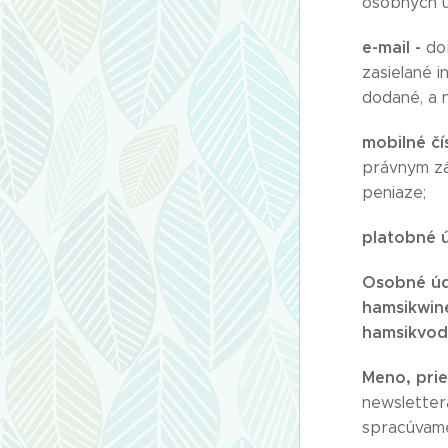
osobných ú
e-mail -
do
zasielané 
dodané, a 
mobilné čí
právnym zá
peniaze;
platobné 
Osobné úd
hamsikwin
hamsikvodk
Meno, prie
newslettera
spracúvame