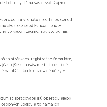
lade tohto systému vás nezaťažujeme
kcorp.com a v lehote max. 1 mesiaca od
íme skôr ako pred koncom lehoty.
avne vo vašom záujme, aby ste od nás
šich stránkach: registračné formuláre,
Najčastejšie uchovávame tieto osobné
é na bližšie konkretizované účely v
zumieť spracovateľskú operáciu alebo
 osobných údajov, a to najmä ich