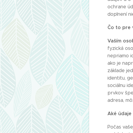
ochrane úd
doplnení n
Čo to pre 
Vaším oso
fyzická os
nepriamo id
ako je napr
základe jed
identitu, g
sociálnu id
prvkov špe
adresa, môž
Aké údaje
Počas vaše