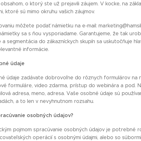
bsahom, o ktorý ste už prejavili záujem. V kocke, na zák
i, ktoré sú mimo okruhu vašich záujmov.
ilovaniu môžete podať námietku na e-mail: marketing@hamsi
námietky sa s ňou vysporiadame. Garantujeme, že tak urob
ie a segmentácia do zákazníckych skupín sa uskutočňuje hl
elevantné informácie.
obné údaje
é údaje zadávate dobrovoľne do rôznych formulárov na na
vé formuláre, video zdarma, prístup do webinára a pod. 
ailová adresa, meno, adresa. Vaše osobné údaje sú používan
adách, a to len v nevyhnutnom rozsahu.
spracúvanie osobných údajov?
ckým pojmom spracúvanie osobných údajov je potrebné ro
covateľských operácií s osobnými údajmi, alebo so súbormi