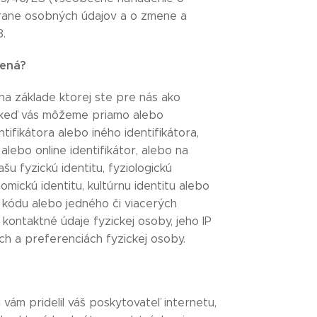
hrane osobných údajov a o zmene a
8.
mená?
 na základe ktorej ste pre nás ako
, keď vás môžeme priamo alebo
ifikátora alebo iného identifikátora,
 alebo online identifikátor, alebo na
šu fyzickú identitu, fyziologickú
nomickú identitu, kultúrnu identitu alebo
a, kódu alebo jedného či viacerých
kontaktné údaje fyzickej osoby, jeho IP
ach a preferenciách fyzickej osoby.
ám pridelil váš poskytovateľ internetu,