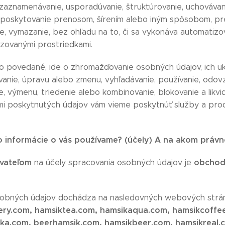
 zaznamenávanie, usporadúvanie, štruktúrovanie, uchovávani
, poskytovanie prenosom, šírením alebo iným spôsobom, p
, vymazanie, bez ohľadu na to, či sa vykonáva automatizo
zovanými prostriedkami.
 povedané, ide o zhromažďovanie osobných údajov, ich ukla
anie, úpravu alebo zmenu, vyhľadávanie, používanie, odovzd
, výmenu, triedenie alebo kombinovanie, blokovanie a likvid
mi poskytnutých údajov vám vieme poskytnúť služby a prod
o informácie o vás používame? (účely) A na akom práv
vateľom
obchod
na účely spracovania osobných údajov je
obných údajov dochádza na nasledovných webových strá
ery.com, hamsiktea.com, hamsikaqua.com, hamsikcoffe
ka.com, beerhamsik.com, hamsikbeer.com, hamsikreal.c