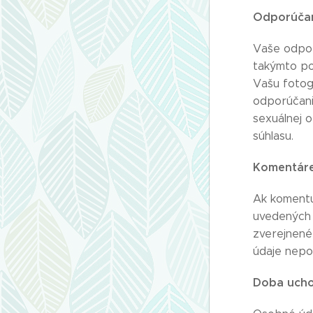
Odporúčan
Vaše odpor
takýmto po
Vašu fotogr
odporúčanie
sexuálnej o
súhlasu.
Komentáre
Ak komentuj
uvedených 
zverejnené
údaje nepo
Doba ucho